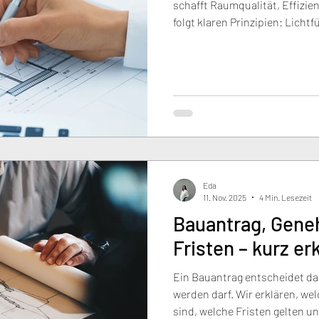
schafft Raumqualität, Effizien
folgt klaren Prinzipien: Licht
funktionale Zonen, flexible N
Möblierungskonzept. Wir entw
Ihrem Leben passen – durchdac
wertvoll.
Eda
11. Nov. 2025
4 Min. Lesezeit
Bauantrag, Gen
Fristen – kurz erk
Ein Bauantrag entscheidet da
werden darf. Wir erklären, w
sind, welche Fristen gelten un