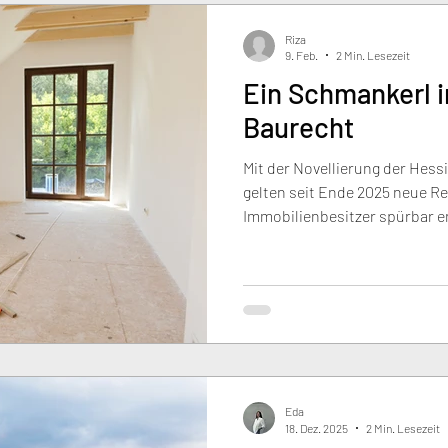
Riza
9. Feb.
2 Min. Lesezeit
Ein Schmankerl i
Baurecht
Mit der Novellierung der Hes
gelten seit Ende 2025 neue Re
Immobilienbesitzer spürbar e
beim Bauen im Bestand, reduz
und vereinfachte Verfahren e
Umbau, Erweiterung und Nach
das konkret bedeutet und wora
Eda
18. Dez. 2025
2 Min. Lesezeit