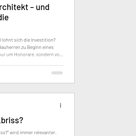
rchitekt – und
die
 lohnt sich die Investition?
 Bauherren zu Beginn eines
 nur um Honorare, sondern vor
sioneller Planung. Eine
ft Klarheit, vermeidet Fehler,
e und trägt dazu bei, den
bilie zu sichern. Gute Planung
e auf den ersten Blick
Abriss?
iss?“ wird immer relevanter.