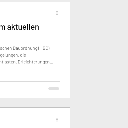
m aktuellen
sischen Bauordnung (HBO)
gelungen, die
ntlasten. Erleichterungen
ierte Stellplatzanforderungen
röffnen neue Spielräume für
verdichtung. Wir zeigen, was
uf jetzt zu achten ist.