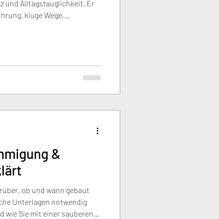
z und Alltagstauglichkeit. Er
führung, kluge Wege,
utzung und perfektes
ickeln Grundrisse, die zu
ht, effizient und langfristig
ehmigung &
lärt
rüber, ob und wann gebaut
elche Unterlagen notwendig
d wie Sie mit einer sauberen