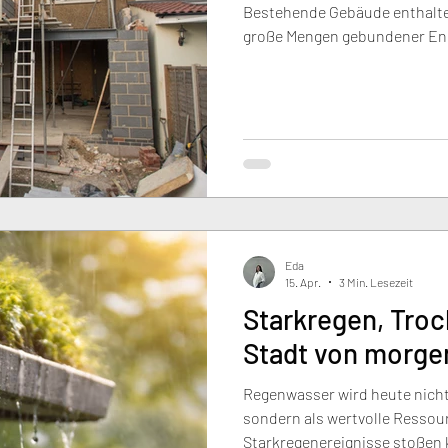
Bestehende Gebäude enthalte
große Mengen gebundener Ener
Sanierungen technisch und wi
Entscheidend ist daher eine 
Substanz, Energieeffizienz, N
Werterhalt. Nicht jede Sanieru
nicht jeder Neubau nachhaltig
Eda
15. Apr.
3 Min. Lesezeit
Starkregen, Troc
Stadt von morge
Regenwasser wird heute nicht 
sondern als wertvolle Resso
Starkregenereignisse stoßen 