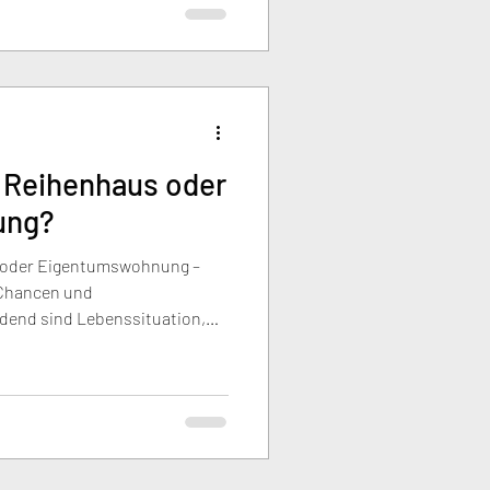
, Reihenhaus oder
ung?
s oder Eigentumswohnung –
 Chancen und
dend sind Lebenssituation,
pektive. Während das
heit bietet, überzeugt das
und die Eigentumswohnung
te Architektur sorgt in jedem
tät und nachhaltigen Wert.