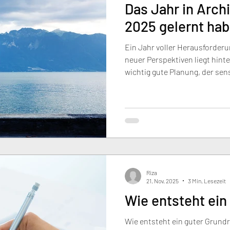
Das Jahr in Arch
2025 gelernt ha
Ein Jahr voller Herausforder
neuer Perspektiven liegt hinte
wichtig gute Planung, der se
und fundierte Entscheidungen 
zur Bewertung bestehender B
bedeutet für uns, Räume mit W
Bestehendes verantwortungsv
Riza
21. Nov. 2025
3 Min. Lesezeit
Wie entsteht ein
Wie entsteht ein guter Grundr