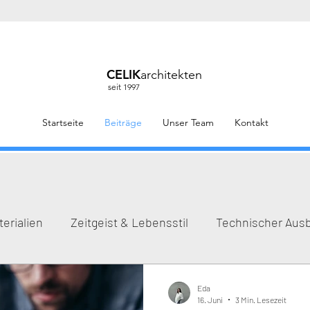
CELIK
architekten
seit 1997
Startseite
Beiträge
Unser Team
Kontakt
erialien
Zeitgeist & Lebensstil
Technischer Aus
Eda
16. Juni
3 Min. Lesezeit