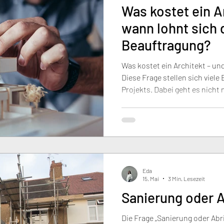
Was kostet ein A
wann lohnt sich 
Beauftragung?
Was kostet ein Architekt – und
Diese Frage stellen sich viele
Projekts. Dabei geht es nicht
allem um den Mehrwert profes
durchdachte Architektur schaf
verbessert die Kostenkontroll
langfristigen Wert einer Immo
ist oft wirtschaftlicher, als si
erscheint.
Eda
15. Mai
3 Min. Lesezeit
Sanierung oder 
Die Frage „Sanierung oder Abr