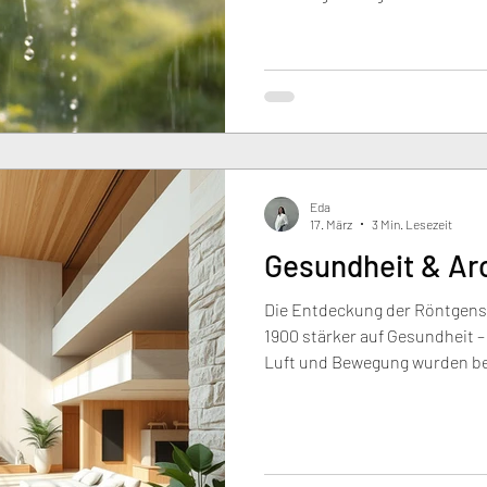
Entwässerungssysteme an ihr
die Schwammstadt setzen dara
speichern, zu nutzen und zu v
Baustein zukunftsfähiger Arch
Eda
17. März
3 Min. Lesezeit
Gesundheit & Ar
Die Entdeckung der Röntgenst
1900 stärker auf Gesundheit – 
Luft und Bewegung wurden be
Gebäudeplanung. Bis heute zei
Belüftung, klare Grundrisse 
Südbalkone fördern Wohlbefin
kann damit mehr sein als Hüll