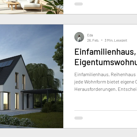
unterstützen.
Eda
26. Feb.
3 Min. Lesezeit
Einfamilienhaus
Eigentumswohn
Einfamilienhaus, Reihenhau
jede Wohnform bietet eigene
Herausforderungen. Entschei
Budget und langfristige Pers
Einfamilienhaus maximale Frei
Reihenhaus durch Effizienz 
durch geringeren Aufwand. Gu
Fall für Qualität, Funktionali