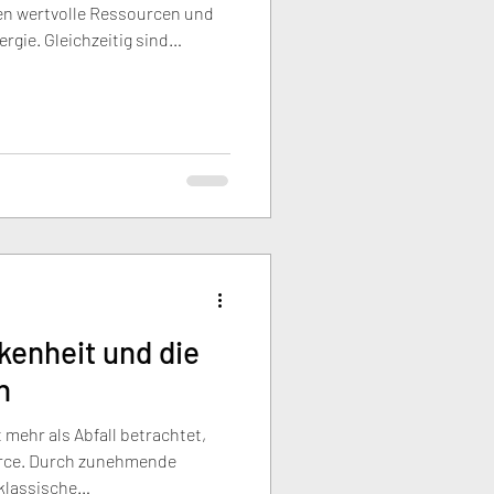
n wertvolle Ressourcen und
gie. Gleichzeitig sind
rtschaftlich oft komplex.
ganzheitliche Betrachtung von
utzung und langfristigem
ng ist sinnvoll – aber auch
.
kenheit und die
n
mehr als Abfall betrachtet,
urce. Durch zunehmende
klassische