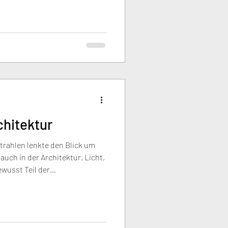
e Grenzen. Neue Ansätze wie
uf, Wasser vor Ort zu
erdunsten – ein zentraler
itektur.
chitektur
rahlen lenkte den Blick um
auch in der Architektur. Licht,
wusst Teil der
gt sich: Tageslicht, gute
und nutzbare Außenräume wie
den und Aktivität. Architektur
e – sie kann Gesundheit