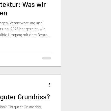
itektur: Was wir
ben
ungen, Verantwortung und
r uns. 2025 hat gezeigt, wie
nsible Umgang mit dem Bestand
sind – von der ersten Idee bis
ausubstanz. Architektur
eitblick zu gestalten und
oll weiterzuentwickeln.
 guter Grundriss?
iss? Ein guter Grundriss