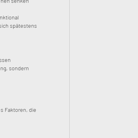
ehen senken 
nktional 
sich spätestens 
ssen 
ung, sondern 
s Faktoren, die 