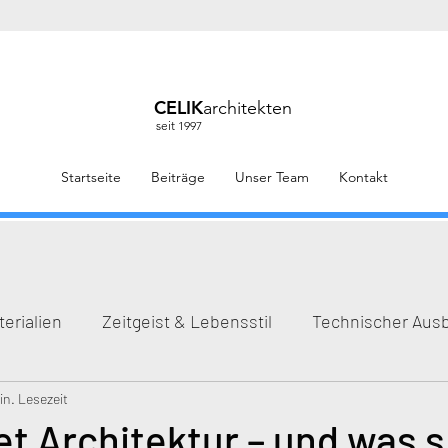
CELIK
architekten
seit 1997
Startseite
Beiträge
Unser Team
Kontakt
erialien
Zeitgeist & Lebensstil
Technischer Aus
in. Lesezeit
t Architektur – und was s