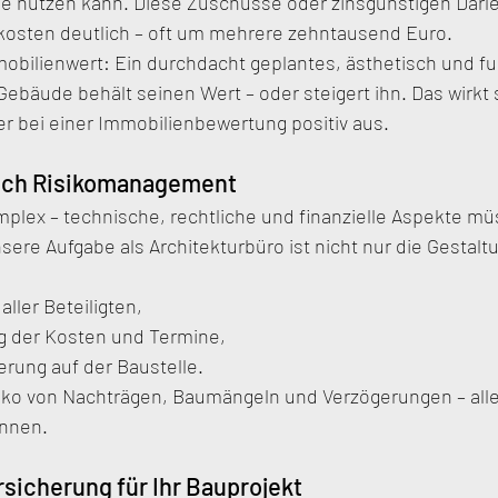
 nutzen kann. Diese Zuschüsse oder zinsgünstigen Darl
skosten deutlich – oft um mehrere zehntausend Euro.
obilienwert: Ein durchdacht geplantes, ästhetisch und fu
bäude behält seinen Wert – oder steigert ihn. Das wirkt 
r bei einer Immobilienbewertung positiv aus.
auch Risikomanagement
mplex – technische, rechtliche und finanzielle Aspekte mü
sere Aufgabe als Architekturbüro ist nicht nur die Gestalt
aller Beteiligten,
 der Kosten und Termine,
erung auf der Baustelle.
siko von Nachträgen, Baumängeln und Verzögerungen – alle
önnen.
rsicherung für Ihr Bauprojekt