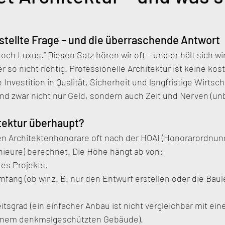
stellte Frage – und die überraschende Antwort
doch Luxus.“ Diesen Satz hören wir oft – und er hält sich wir
er so nicht richtig. Professionelle Architektur ist keine kost
nvestition in Qualität, Sicherheit und langfristige Wirtsch
 und zwar nicht nur Geld, sondern auch Zeit und Nerven (un
tektur überhaupt?
n Architektenhonorare oft nach der HOAI (Honorarordnung
nieure) berechnet. Die Höhe hängt ab von:
es Projekts,
ang (ob wir z. B. nur den Entwurf erstellen oder die Baul
tsgrad (ein einfacher Anbau ist nicht vergleichbar mit e
inem denkmalgeschützten Gebäude).