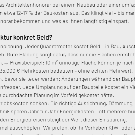
das Architektenhonorar bei einem Neubau oder einer umf
n etwa 12–17 % der Baukosten aus. Das klingt viel – bis man
onorar bekommen und was es Ihnen langfristig einspart.
ktur konkret Geld?
enplanung: Jeder Quadratmeter kostet Geld – in Bau, Auss
b. Gute Planung sorgt dafür, dass nur die Flächen entsteh
n.→ Praxisbeispiel: 10 m² unnötige Fläche können je nach
– 35.000 € Mehrkosten bedeuten – ohne echten Mehrwert.
n, bevor sie teuer werden: Änderungen während der Bauph
nfresser. Jede Umplanung auf der Baustelle kostet ein Vi
 durchdachte Planung im Vorfeld gekostet hätte.
riebskosten senken: Die richtige Ausrichtung, Dämmung, 
nik sparen Jahr für Jahr Energiekosten – oft mehrere hu
nden Energiepreisen steigt der Wert dieser Einsparung.
imal ausschöpfen: Wir prüfen, ob Ihr Vorhaben KfW- oder 