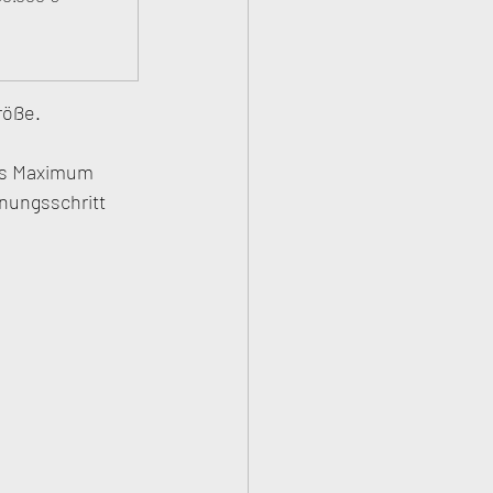
röße.
as Maximum 
nungsschritt 