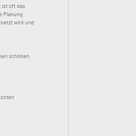
ist oft das 
e Planung 
esetzt wird und 
einen schönen 
Kosten 