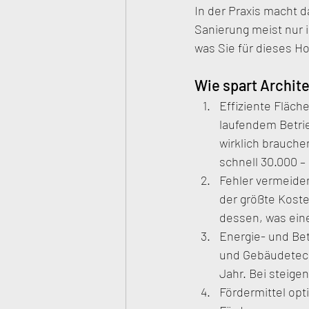
In der Praxis macht 
Sanierung meist nur i
was Sie für dieses H
Wie spart Archite
Effiziente Fläch
laufendem Betrie
wirklich brauche
schnell 30.000 
Fehler vermeide
der größte Koste
dessen, was eine
Energie- und Bet
und Gebäudetech
Jahr. Bei steige
Fördermittel opt