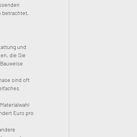
assenden 
 betrachtet, 
tattung und 
en, die Sie 
 Bauweise 
ase sind oft 
elfaches 
Materialwahl 
ndert Euro pro 
andere 