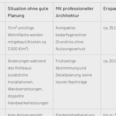
Situation ohne gute 
Mit professioneller 
Erspa
Planung
Architektur
10 m² unnötige 
Kompakter, 
ca. 35.
Wohnfläche werden 
bedarfsgerechter 
mitgebaut (Kosten ca. 
Grundriss ohne 
3.500 €/m²)
Nutzungsverlust
Änderungen während 
Frühzeitige 
ca. 20.
des Rohbaus: 
Abstimmung und 
zusätzliche 
Detailplanung, keine 
Installationen, 
teuren Nachträge
Wandversetzungen, 
doppelte 
Handwerkerleistungen
Kein Antrag gestellt 
Fördermittelberatung 
bis zu 