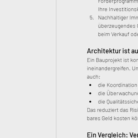
Förderprogramme
Ihre Investition
Nachhaltiger Imm
überzeugendes Ge
beim Verkauf ode
Architektur ist 
Ein Bauprojekt ist ko
ineinandergreifen. Un
auch:
die Koordination 
die Überwachung
die Qualitätssich
Das reduziert das Ri
bares Geld kosten k
Ein Vergleich: Ve