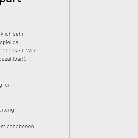
klich sehr  
spielige 
aftlichkeit. Wer 
bezahlbar!).
 für 
eitung 
inem gehobenen 