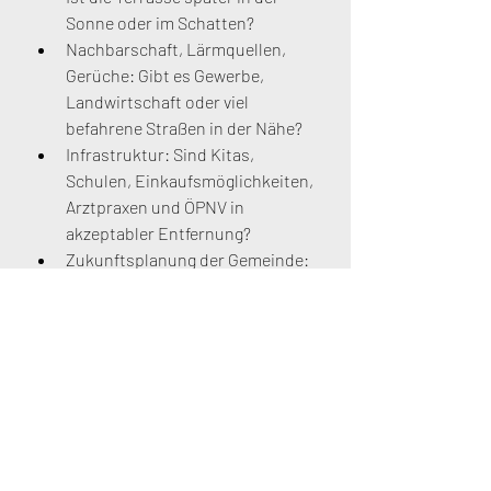
Sonne oder im Schatten?
Nachbarschaft, Lärmquellen, 
Gerüche: Gibt es Gewerbe, 
Landwirtschaft oder viel 
befahrene Straßen in der Nähe?
Infrastruktur: Sind Kitas, 
Schulen, Einkaufsmöglichkeiten, 
Arztpraxen und ÖPNV in 
akzeptabler Entfernung?
Zukunftsplanung der Gemeinde: 
Sind Neubaugebiete, 
Umgehungsstraßen oder 
Windkraftprojekte geplant?
Diese Faktoren beeinflussen nicht 
nur Ihre Lebensqualität, sondern 
auch den Wiederverkaufswert und die 
langfristige Wirtschaftlichkeit Ihres 